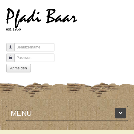
Pfadi Baar
est. 1956
Benutzername
Passwort
Anmelden
MENU
HOME