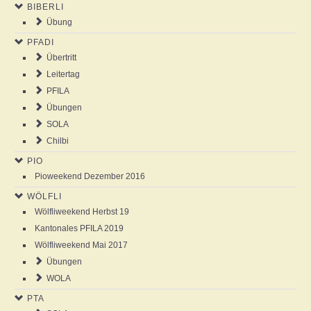
BIBERLI
NEWS
Übung
PFADI
AGENDA
Übertritt
Leitertag
ABOUT US
PFILA
Übungen
SOLA
ANSCHLAG
Chilbi
PIO
GALLERY
Pioweekend Dezember 2016
WÖLFLI
Wölfliweekend Herbst 19
Kantonales PFILA 2019
Wölfliweekend Mai 2017
Übungen
WOLA
PTA