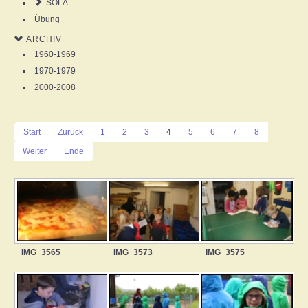
SOLA
Übung
ARCHIV
1960-1969
1970-1979
2000-2008
Start
Zurück
1
2
3
4
5
6
7
8
Weiter
Ende
IMG_3565
IMG_3573
IMG_3575