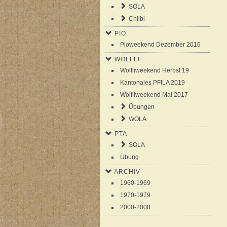
SOLA
Chilbi
PIO
Pioweekend Dezember 2016
WÖLFLI
Wölfliweekend Herbst 19
Kantonales PFILA 2019
Wölfliweekend Mai 2017
Übungen
WOLA
PTA
SOLA
Übung
ARCHIV
1960-1969
1970-1979
2000-2008