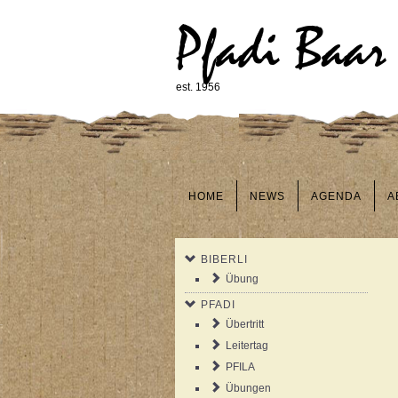
Pfadi Baar
est. 1956
HOME
NEWS
AGENDA
A
BIBERLI
Übung
PFADI
Übertritt
Leitertag
PFILA
Übungen