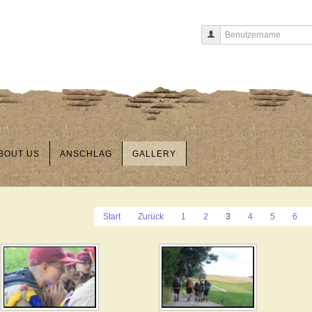
Benutzername
BOUT US
ANSCHLAG
GALLERY
Start
Zurück
1
2
3
4
5
6