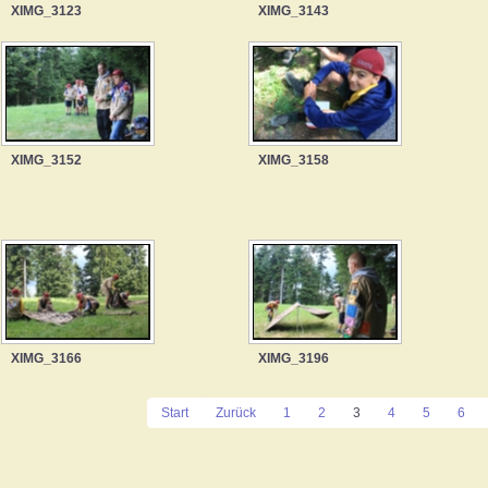
XIMG_3123
XIMG_3143
XIMG_3152
XIMG_3158
XIMG_3166
XIMG_3196
Start
Zurück
1
2
3
4
5
6