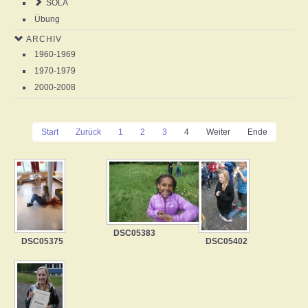
SOLA
Übung
ARCHIV
1960-1969
1970-1979
2000-2008
Start
Zurück
1
2
3
4
Weiter
Ende
DSC05383
DSC05375
DSC05402