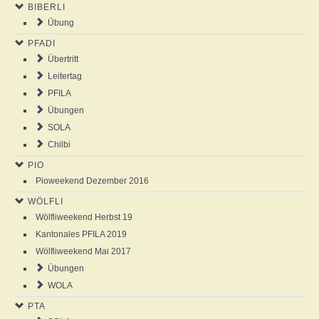
BIBERLI
NEWS
Übung
PFADI
AGENDA
Übertritt
Leitertag
ABOUT US
PFILA
Übungen
SOLA
ANSCHLAG
Chilbi
PIO
GALLERY
Pioweekend Dezember 2016
WÖLFLI
Wölfliweekend Herbst 19
Kantonales PFILA 2019
Wölfliweekend Mai 2017
Übungen
WOLA
PTA