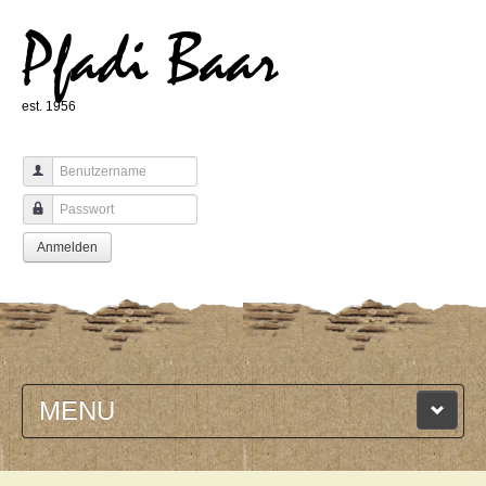
Pfadi Baar
est. 1956
Benutzername
Passwort
Anmelden
MENU
HOME