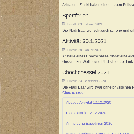
Akina und Zaziki haben einen neuen Pullover 
Sportferien
Erstellt: 03. Februar 2021
Die Pfadi Baar wünscht euch schöne und erho
Aktivität 30.1.2021
Erstellt: 28. Januar 2021
Anstelle eines Chochchessel findet eine Aktivi
Grissini. Für Wölflis und Pfadis hier der Link
Chochchessel 2021
Erstellt: 23. Dezember 2020
Die Pfadi Baar wird zwar ohne physischen Pf
Chochchessel
.
Absage Aktivität 12.12.2020
Pfadiaktivität 12.12.2020
Anmeldung Expedition 2020