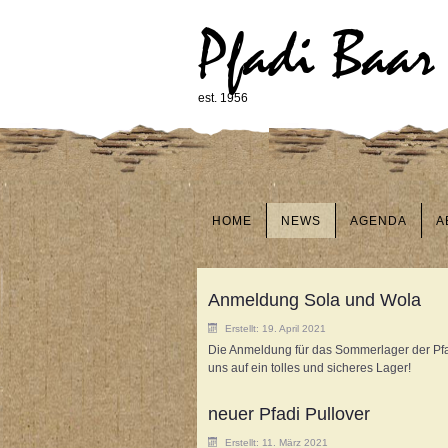
Pfadi Baar
est. 1956
HOME
NEWS
AGENDA
A
Anmeldung Sola und Wola
Erstellt: 19. April 2021
Die Anmeldung für das Sommerlager der Pfadi
uns auf ein tolles und sicheres Lager!
neuer Pfadi Pullover
Erstellt: 11. März 2021