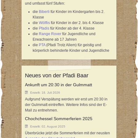
und umfasst fünf Stufen:
die
Biberli
für Kinder im Kindergarten bis 2.
Klasse
die
Wölflis
für Kinder in der 2. bis 4. Klasse
die
Pfadis
für Kinder ab der 4. Klasse
die
Range Rover
für Jugendliche und
Erwachsene ab 17 Jahren
die
PTA
(Pfadi Trotz Allem) für geistig und
körperlich behinderte Kinder und Jugendliche
Neues von der Pfadi Baar
Ankunft um 20:30 in der Gulmmatt
Erstellt: 18. Juli 2026
Aufgrund Verspätung werden wir erst um 20:30 in
der Gulmmatt eintreffen. Weitere Infos sind der E-
Mail zu entnehmen.
Chochchessel Sommerferien 2025
Erstellt: 02. August 2025
Überbrücke jetzt die Sommerferien mit der neusten