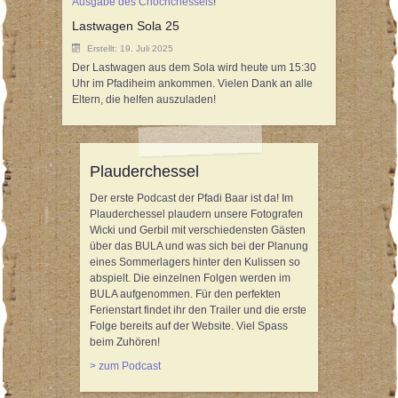
Ausgabe des Chochchessels
!
Lastwagen Sola 25
Erstellt: 19. Juli 2025
Der Lastwagen aus dem Sola wird heute um 15:30
Uhr im Pfadiheim ankommen. Vielen Dank an alle
Eltern, die helfen auszuladen!
Plauderchessel
Der erste Podcast der Pfadi Baar ist da! Im
Plauderchessel plaudern unsere Fotografen
Wicki und Gerbil mit verschiedensten Gästen
über das BULA und was sich bei der Planung
eines Sommerlagers hinter den Kulissen so
abspielt. Die einzelnen Folgen werden im
BULA aufgenommen. Für den perfekten
Ferienstart findet ihr den Trailer und die erste
Folge bereits auf der Website. Viel Spass
beim Zuhören!
> zum Podcast