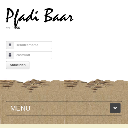
Pfadi Baar
est. 1956
Benutzername
Passwort
Anmelden
MENU
HOME