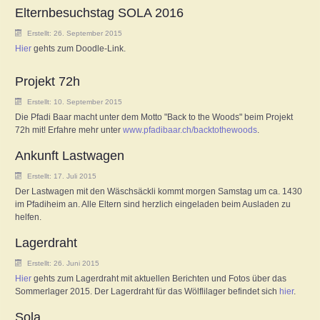
Elternbesuchstag SOLA 2016
NEWS
Erstellt: 26. September 2015
Hier
gehts zum Doodle-Link.
AGENDA
Projekt 72h
ABOUT US
Erstellt: 10. September 2015
Die Pfadi Baar macht unter dem Motto "Back to the Woods" beim Projekt
72h mit! Erfahre mehr unter
ANSCHLAG
www.pfadibaar.ch/backtothewoods
.
Ankunft Lastwagen
GALLERY
Erstellt: 17. Juli 2015
Der Lastwagen mit den Wäschsäckli kommt morgen Samstag um ca. 1430
im Pfadiheim an. Alle Eltern sind herzlich eingeladen beim Ausladen zu
helfen.
Lagerdraht
Erstellt: 26. Juni 2015
Hier
gehts zum Lagerdraht mit aktuellen Berichten und Fotos über das
Sommerlager 2015. Der Lagerdraht für das Wölflilager befindet sich
hier
.
Sola