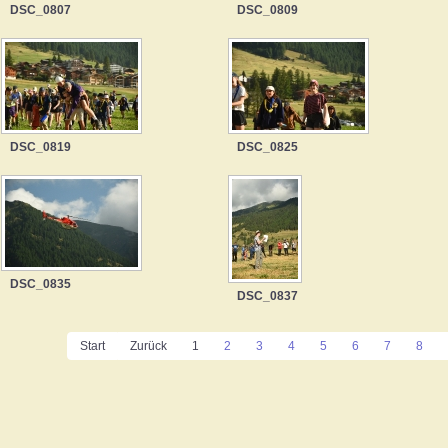
DSC_0807
DSC_0809
DSC_0819
DSC_0825
DSC_0835
DSC_0837
Start
Zurück
1
2
3
4
5
6
7
8