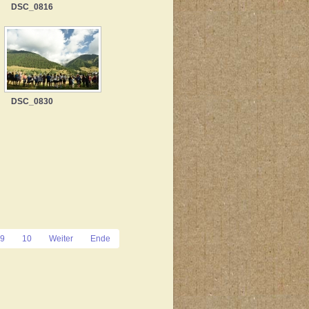
DSC_0816
DSC_0830
9
10
Weiter
Ende