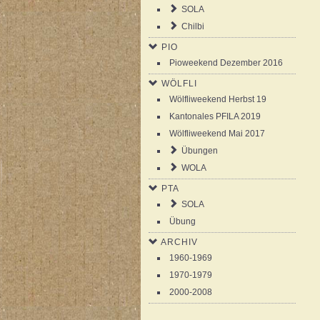
SOLA
Chilbi
PIO
Pioweekend Dezember 2016
WÖLFLI
Wölfliweekend Herbst 19
Kantonales PFILA 2019
Wölfliweekend Mai 2017
Übungen
WOLA
PTA
SOLA
Übung
ARCHIV
1960-1969
1970-1979
2000-2008