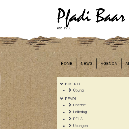
Pfadi Baar
est. 1956
HOME
NEWS
AGENDA
A
BIBERLI
Übung
PFADI
Übertritt
Leitertag
PFILA
Übungen