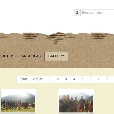
Benutzername
BOUT US
ANSCHLAG
GALLERY
Start
Zurück
1
2
3
4
5
6
7
8