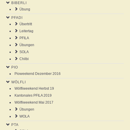
BIBERLI
NEWS
Übung
PFADI
AGENDA
Übertritt
Leitertag
ABOUT US
PFILA
Übungen
SOLA
ANSCHLAG
Chilbi
PIO
GALLERY
Pioweekend Dezember 2016
WÖLFLI
Wölfliweekend Herbst 19
Kantonales PFILA 2019
Wölfliweekend Mai 2017
Übungen
WOLA
PTA