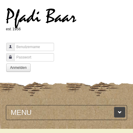
Pfadi Baar
est. 1956
Benutzername
Passwort
Anmelden
MENU
HOME