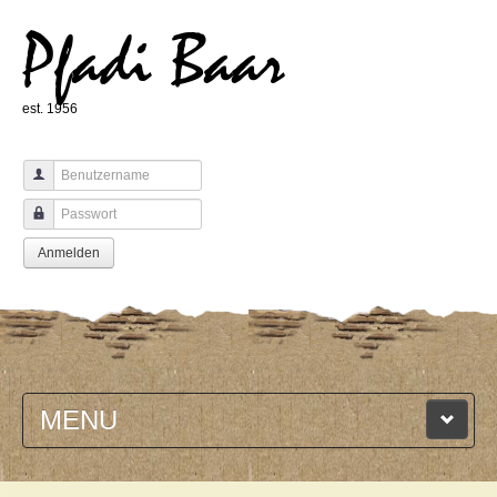
Pfadi Baar
est. 1956
Benutzername
Passwort
Anmelden
MENU
HOME