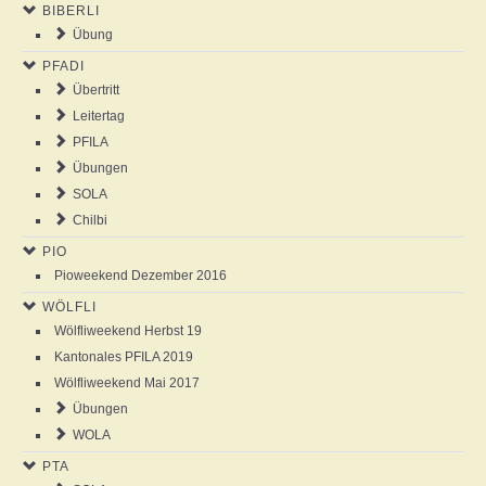
BIBERLI
NEWS
Übung
PFADI
AGENDA
Übertritt
Leitertag
ABOUT US
PFILA
Übungen
SOLA
ANSCHLAG
Chilbi
PIO
GALLERY
Pioweekend Dezember 2016
WÖLFLI
Wölfliweekend Herbst 19
Kantonales PFILA 2019
Wölfliweekend Mai 2017
Übungen
WOLA
PTA