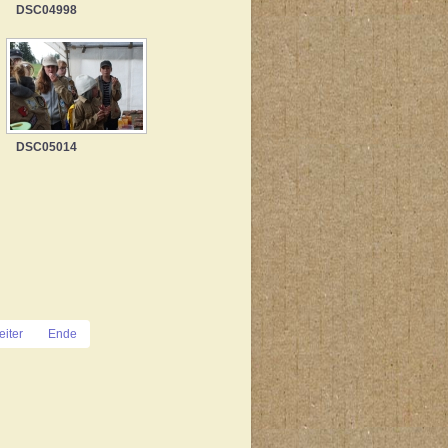
DSC04998
DSC05014
iter
Ende