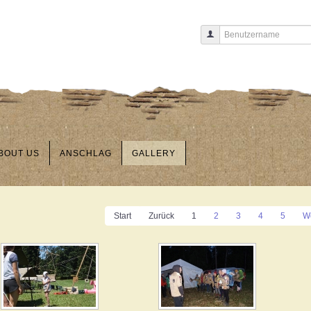
Benutzername
BOUT US
ANSCHLAG
GALLERY
Start
Zurück
1
2
3
4
5
We