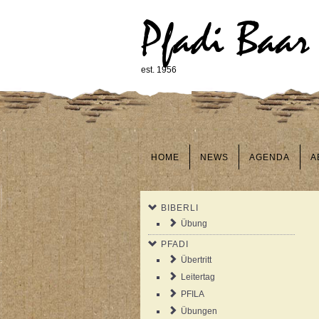
Pfadi Baar
est. 1956
HOME
NEWS
AGENDA
A
BIBERLI
Übung
PFADI
Übertritt
Leitertag
PFILA
Übungen