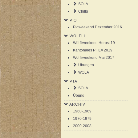
SOLA
Chilbi
PIO
Pioweekend Dezember 2016
WÖLFLI
Wölfliweekend Herbst 19
Kantonales PFILA 2019
Wölfliweekend Mai 2017
Übungen
WOLA
PTA
SOLA
Übung
ARCHIV
1960-1969
1970-1979
2000-2008