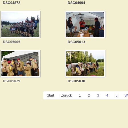
DSC04872
DSC04994
DSC05005
DSC05013
DSC05029
DSC05038
Start
Zurück
1
2
3
4
5
We