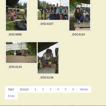
_DSC4107
_DSC4096
_DSC4110
_DSC4134
_DSC4136
Start
Zurück
1
2
3
4
5
6
Weiter
Ende