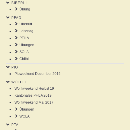
BIBERLI
NEWS
Übung
PFADI
AGENDA
Übertritt
Leitertag
ABOUT US
PFILA
Übungen
SOLA
ANSCHLAG
Chilbi
PIO
GALLERY
Pioweekend Dezember 2016
WÖLFLI
Wölfliweekend Herbst 19
Kantonales PFILA 2019
Wölfliweekend Mai 2017
Übungen
WOLA
PTA