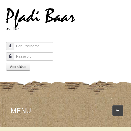
Pfadi Baar
est. 1956
Benutzername
Passwort
Anmelden
MENU
HOME