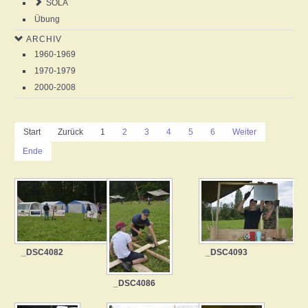
SOLA
Übung
ARCHIV
1960-1969
1970-1979
2000-2008
Start
Zurück
1
2
3
4
5
6
Weiter
Ende
_DSC4082
_DSC4093
_DSC4086