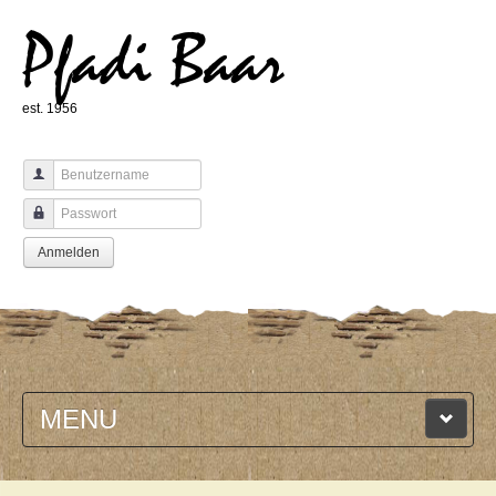
Pfadi Baar
est. 1956
Benutzername
Passwort
Anmelden
MENU
HOME