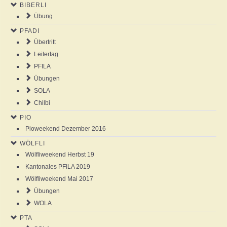
BIBERLI
NEWS
Übung
PFADI
AGENDA
Übertritt
Leitertag
ABOUT US
PFILA
Übungen
SOLA
ANSCHLAG
Chilbi
PIO
GALLERY
Pioweekend Dezember 2016
WÖLFLI
Wölfliweekend Herbst 19
Kantonales PFILA 2019
Wölfliweekend Mai 2017
Übungen
WOLA
PTA