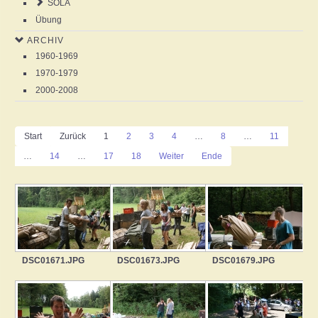
SOLA
Übung
ARCHIV
1960-1969
1970-1979
2000-2008
Start
Zurück
1
2
3
4
…
8
…
11
…
14
…
17
18
Weiter
Ende
DSC01671.JPG
DSC01673.JPG
DSC01679.JPG