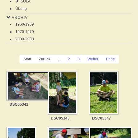
SOLA
Übung
ARCHIV
1960-1969
1970-1979
2000-2008
Start
Zurück
1
2
3
Weiter
Ende
DSC05341
DSC05343
DSC05347