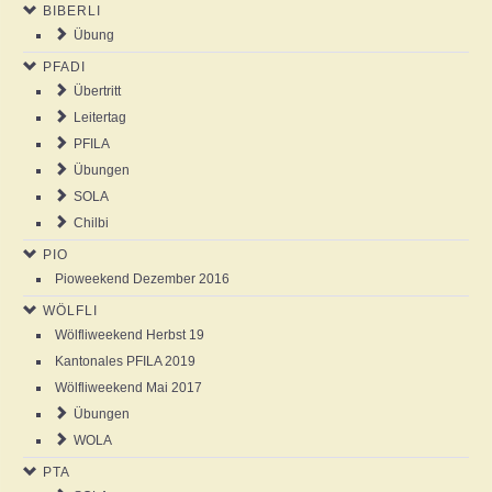
BIBERLI
NEWS
Übung
PFADI
AGENDA
Übertritt
Leitertag
ABOUT US
PFILA
Übungen
SOLA
ANSCHLAG
Chilbi
PIO
GALLERY
Pioweekend Dezember 2016
WÖLFLI
Wölfliweekend Herbst 19
Kantonales PFILA 2019
Wölfliweekend Mai 2017
Übungen
WOLA
PTA