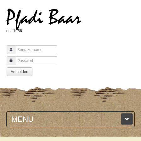
Pfadi Baar
est. 1956
Benutzername
Passwort
Anmelden
MENU
HOME