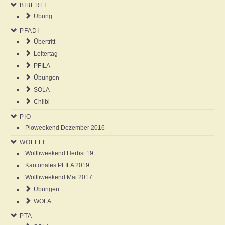
BIBERLI
NEWS
Übung
PFADI
AGENDA
Übertritt
Leitertag
ABOUT US
PFILA
Übungen
SOLA
ANSCHLAG
Chilbi
PIO
GALLERY
Pioweekend Dezember 2016
WÖLFLI
Wölfliweekend Herbst 19
Kantonales PFILA 2019
Wölfliweekend Mai 2017
Übungen
WOLA
PTA