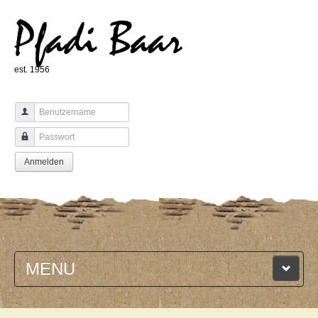
Pfadi Baar
est. 1956
Benutzername
Passwort
Anmelden
MENU
HOME