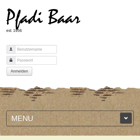
Pfadi Baar
est. 1956
Benutzername
Passwort
Anmelden
MENU
HOME