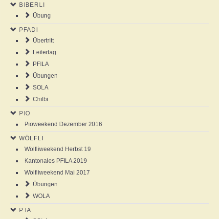
BIBERLI
NEWS
Übung
PFADI
AGENDA
Übertritt
Leitertag
ABOUT US
PFILA
Übungen
SOLA
ANSCHLAG
Chilbi
PIO
GALLERY
Pioweekend Dezember 2016
WÖLFLI
Wölfliweekend Herbst 19
Kantonales PFILA 2019
Wölfliweekend Mai 2017
Übungen
WOLA
PTA