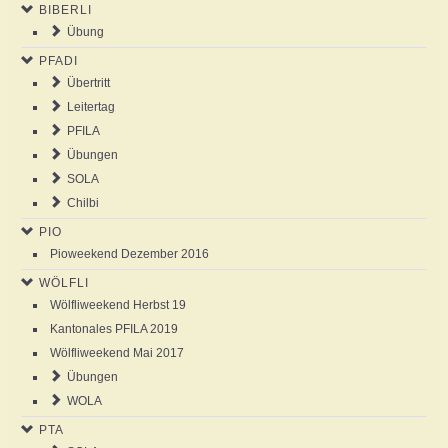
BIBERLI
NEWS
Übung
PFADI
AGENDA
Übertritt
Leitertag
ABOUT US
PFILA
Übungen
SOLA
ANSCHLAG
Chilbi
PIO
GALLERY
Pioweekend Dezember 2016
WÖLFLI
Wölfliweekend Herbst 19
Kantonales PFILA 2019
Wölfliweekend Mai 2017
Übungen
WOLA
PTA