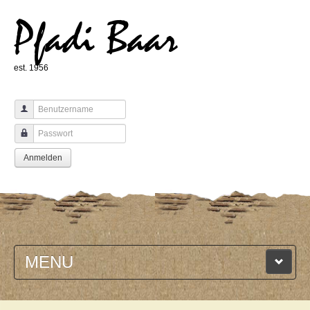
Pfadi Baar
est. 1956
Benutzername
Passwort
Anmelden
MENU
HOME