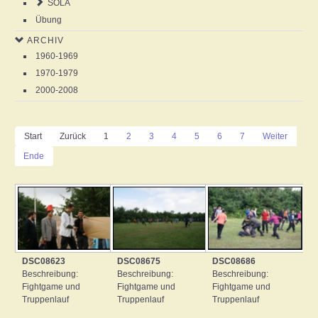
SOLA
Übung
ARCHIV
1960-1969
1970-1979
2000-2008
Start
Zurück
1
2
3
4
5
6
7
Weiter
Ende
DSC08623
DSC08675
DSC08686
Beschreibung:
Beschreibung:
Beschreibung:
Fightgame und
Fightgame und
Fightgame und
Truppenlauf
Truppenlauf
Truppenlauf