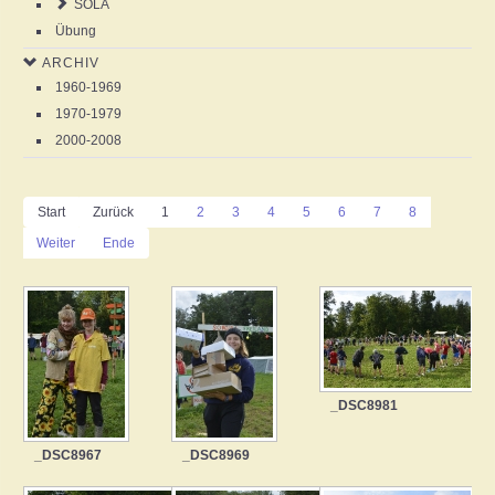
SOLA
Übung
ARCHIV
1960-1969
1970-1979
2000-2008
Start
Zurück
1
2
3
4
5
6
7
8
Weiter
Ende
_DSC8981
_DSC8967
_DSC8969