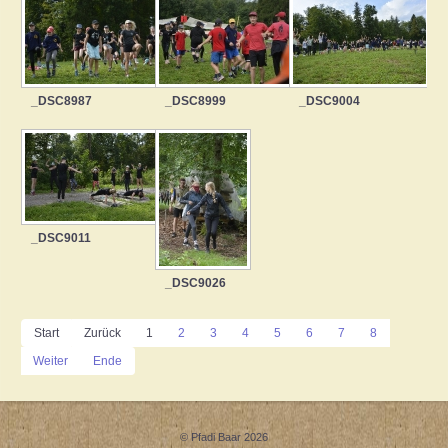
_DSC8987
_DSC8999
_DSC9004
_DSC9011
_DSC9026
Start
Zurück
1
2
3
4
5
6
7
8
Weiter
Ende
© Pfadi Baar 2026