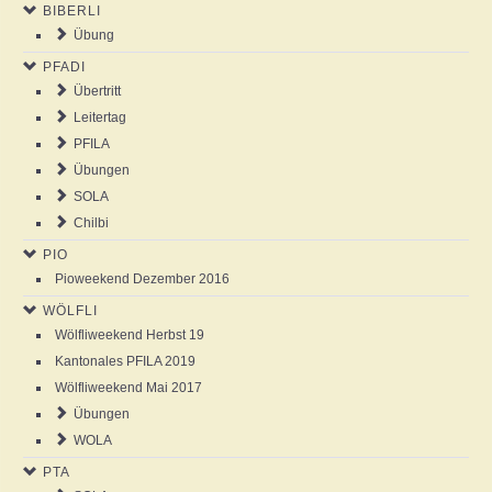
BIBERLI
NEWS
Übung
PFADI
AGENDA
Übertritt
Leitertag
ABOUT US
PFILA
Übungen
SOLA
ANSCHLAG
Chilbi
PIO
GALLERY
Pioweekend Dezember 2016
WÖLFLI
Wölfliweekend Herbst 19
Kantonales PFILA 2019
Wölfliweekend Mai 2017
Übungen
WOLA
PTA