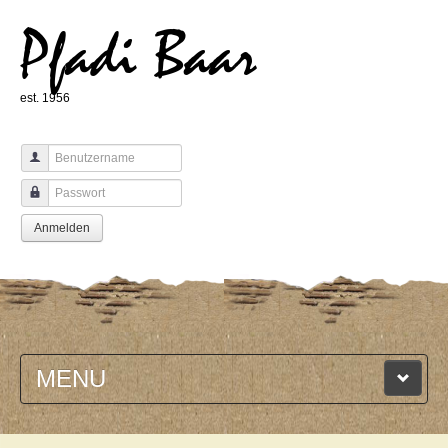
Pfadi Baar
est. 1956
Benutzername
Passwort
Anmelden
MENU
HOME